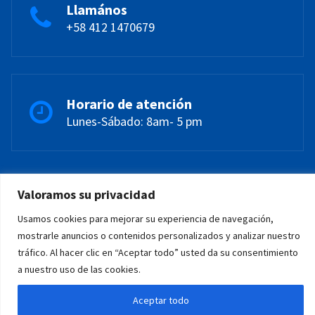
Llamános
+58 412 1470679
Horario de atención
Lunes-Sábado: 8am- 5 pm
Valoramos su privacidad
Usamos cookies para mejorar su experiencia de navegación,
mostrarle anuncios o contenidos personalizados y analizar nuestro
tráfico. Al hacer clic en “Aceptar todo” usted da su consentimiento
a nuestro uso de las cookies.
Copyright © 2026. Servicio para
CaraejipsFANB
.
Creado por
MastySystems
. C.A
Aceptar todo